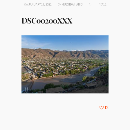
On
JANUARY 17, 2022
By
MUZHDA HABIB
In
12
DSC00200XXX
12